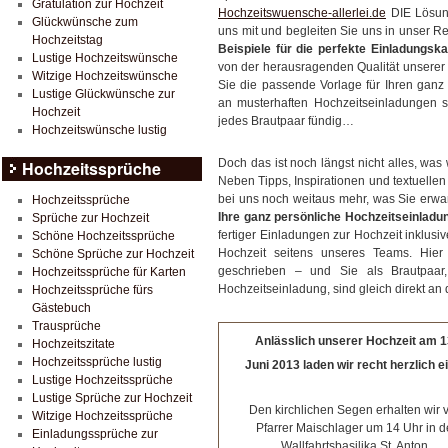
Gratulation zur Hochzeit
Hochzeitswuensche-allerlei.de
DIE Lösung
Glückwünsche zum
uns mit und begleiten Sie uns in unser Rep
Hochzeitstag
Beispiele für die perfekte Einladungska
Lustige Hochzeitswünsche
von der herausragenden Qualität unserer
Witzige Hochzeitswünsche
Sie die passende Vorlage für Ihren gan
Lustige Glückwünsche zur
an musterhaften Hochzeitseinladungen sehr
Hochzeit
jedes Brautpaar fündig…
Hochzeitswünsche lustig
Doch das ist noch längst nicht alles, was
Hochzeitssprüche
Neben Tipps, Inspirationen und textuellen 
bei uns noch weitaus mehr, was Sie erwar
Hochzeitssprüche
Ihre ganz persönliche Hochzeitseinladu
Sprüche zur Hochzeit
fertiger Einladungen zur Hochzeit inklusiv
Schöne Hochzeitssprüche
Hochzeit seitens unseres Teams. Hier 
Schöne Sprüche zur Hochzeit
geschrieben – und Sie als Brautpaar
Hochzeitssprüche für Karten
Hochzeitseinladung, sind gleich direkt an
Hochzeitssprüche fürs
Gästebuch
Trausprüche
Anlässlich unserer Hochzeit am 1
Hochzeitszitate
Hochzeitssprüche lustig
Juni 2013 laden wir recht herzlich 
Lustige Hochzeitssprüche
Lustige Sprüche zur Hochzeit
Den kirchlichen Segen erhalten wir 
Witzige Hochzeitssprüche
Pfarrer Maischlager um 14 Uhr in d
Einladungssprüche zur
Wallfahrtsbasilika St. Anton.