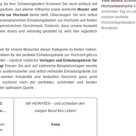
Viele weitere schöne
 für Ihre Schwierigkeiten! Kommen Sie doch einfach mit
Hochzeitswünsche
f
ertoire, das allerlei hilfreiche sowie wertvolle
Muster und
schönsten Tag im Le
rte zur Hochzeit
bereit stellt. Überzeugen Sie sich selbst
rundum perfekte
 exemplarischen Einladungskarten zur Hochzeit und finden
Hochzeitsgratulation
z persönlichen Geschmack. Dadurch, dass unsere Auswahl
Brautpaar
 divers und vielseitig gestaltet ist, wird hier eigentlich
 wir für unsere Besucher dieser Kategorie zu bieten haben:
Ideen für die perfekte Einladungskarte zur Hochzeit gibt es
tet – nämlich nützliche
Vorlagen und Einladungstexte für
ng
! Freuen Sie sich auf zahlreiche Beispielvorlagen bereits
e ausformulierter und selbst verfasster Einladungstexte zur
werden Kreativität und textuelles Geschick ganz groß
, suchend nach der perfekten, schönsten und besten
 der optimalen Quelle…
3.
Wir HEIRATEN – und schließen den
ein…
ewigen Bund fürs Leben!
von
Anna
er