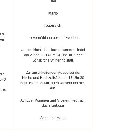
und
e
Mario
freuen sich,
afel
ihre Vermählung bekanntzugeben.
den
e
Unsere kirchliche Hochzeitsmesse findet
am 2. April 2014 um 14 Uhr 30 in der
Stiftskirche Wilhering statt.
Zur anschließenden Agape vor der
ken,
Kirche und Hochzeitsfeier ab 17 Uhr 30
ken?
beim Brammerwirt laden wir sehr herzlich
ein.
t in
Auf Euer Kommen und Mitfeiern freut sich
das Brautpaar
Anna und Mario