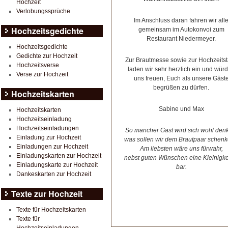
Hochzeit
Verlobungssprüche
Im Anschluss daran fahren wir all
Hochzeitsgedichte
gemeinsam im Autokonvoi zum
Restaurant Niedermeyer.
Hochzeitsgedichte
Gedichte zur Hochzeit
Zur Brautmesse sowie zur Hochzeitst
Hochzeitsverse
laden wir sehr herzlich ein und wür
Verse zur Hochzeit
uns freuen, Euch als unsere Gäst
begrüßen zu dürfen.
Hochzeitskarten
Sabine und Max
Hochzeitskarten
Hochzeitseinladung
Hochzeitseinladungen
So mancher Gast wird sich wohl den
Einladung zur Hochzeit
was sollen wir dem Brautpaar schen
Einladungen zur Hochzeit
Am liebsten wäre uns fürwahr,
Einladungskarten zur Hochzeit
nebst guten Wünschen eine Kleinigkei
Einladungskarte zur Hochzeit
bar.
Dankeskarten zur Hochzeit
Texte zur Hochzeit
Texte für Hochzeitskarten
Texte für