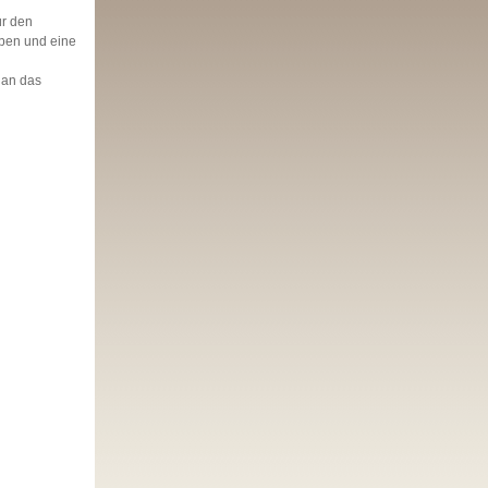
ür den
ben und eine
 an das