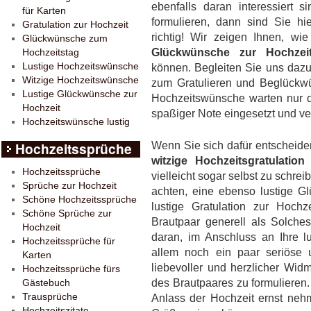
ebenfalls daran interessiert 
für Karten
formulieren, dann sind Sie hi
Gratulation zur Hochzeit
richtig! Wir zeigen Ihnen, wi
Glückwünsche zum
Glückwünsche zur Hochzeit
Hochzeitstag
Lustige Hochzeitswünsche
können. Begleiten Sie uns dazu
Witzige Hochzeitswünsche
zum Gratulieren und Beglückwün
Lustige Glückwünsche zur
Hochzeitswünsche warten nur da
Hochzeit
spaßiger Note eingesetzt und v
Hochzeitswünsche lustig
Hochzeitssprüche
Wenn Sie sich dafür entscheide
witzige Hochzeitsgratulation
a
Hochzeitssprüche
vielleicht sogar selbst zu schrei
Sprüche zur Hochzeit
achten, eine ebenso lustige Gl
Schöne Hochzeitssprüche
lustige Gratulation zur Hoc
Schöne Sprüche zur
Brautpaar generell als Solch
Hochzeit
daran, im Anschluss an Ihre l
Hochzeitssprüche für
allem noch ein paar seriöse 
Karten
liebevoller und herzlicher Wi
Hochzeitssprüche fürs
des Brautpaares zu formulieren
Gästebuch
Trausprüche
Anlass der Hochzeit ernst neh
Hochzeitszitate