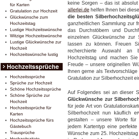
keine Sorgen – das ist absolu
für Karten
allerlei.de
helfen Ihnen bei diese
Gratulation zur Hochzeit
die besten Silberhochzeitsg
Glückwünsche zum
ganzheitlichen Sammlung zur fre
Hochzeitstag
Lustige Hochzeitswünsche
das Durchstöbern und Durchf
Witzige Hochzeitswünsche
einzelnen Glückwünsche zur S
Lustige Glückwünsche zur
lassen zu können. Freuen Sie
Hochzeit
recherchierte Auswahl an 
Hochzeitswünsche lustig
Hochzeitstag und machen Sie 
Freude – unsere originellen W
Hochzeitssprüche
Ihnen gerne als Textvorschläge
Hochzeitssprüche
Gratulation zur Silberhochzeit e
Sprüche zur Hochzeit
Schöne Hochzeitssprüche
Auf Folgendes sei an dieser St
Schöne Sprüche zur
Glückwünsche zur Silberhochz
Hochzeit
für jede Art von Gratulationska
Hochzeitssprüche für
Silberhochzeit nun käuflich e
Karten
gestalten – unsere Worte für 
Hochzeitssprüche fürs
jedem Kartentyp eine perfekte 
Gästebuch
Trausprüche
Wünsche zum 25. Hochzeitstag
Hochzeitszitate