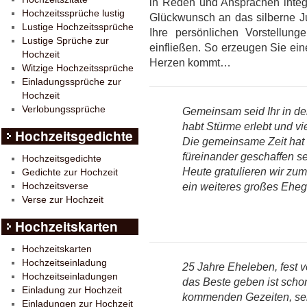
in Reden und Ansprachen integ
Hochzeitssprüche lustig
Glückwunsch an das silberne Ju
Lustige Hochzeitssprüche
Ihre persönlichen Vorstellu
Lustige Sprüche zur
einfließen. So erzeugen Sie eine
Hochzeit
Herzen kommt…
Witzige Hochzeitssprüche
Einladungssprüche zur
Hochzeit
Verlobungssprüche
Gemeinsam seid Ihr in de
habt Stürme erlebt und vie
Hochzeitsgedichte
Die gemeinsame Zeit hat u
füreinander geschaffen se
Hochzeitsgedichte
Heute gratulieren wir zu
Gedichte zur Hochzeit
Hochzeitsverse
ein weiteres großes Eheg
Verse zur Hochzeit
Hochzeitskarten
Hochzeitskarten
Hochzeitseinladung
25 Jahre Eheleben, fest v
Hochzeitseinladungen
das Beste geben ist schon
Einladung zur Hochzeit
kommenden Gezeiten, sei 
Einladungen zur Hochzeit