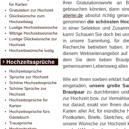
Ihrer Gratulationsworte an 
für Karten
gebrauchen könnten, dann sin
Gratulation zur Hochzeit
allerlei.de
absolut richtig gela
Glückwünsche zum
genommen
die schönsten Hoc
Hochzeitstag
Lustige Hochzeitswünsche
in einer Selektion und Zusamm
Witzige Hochzeitswünsche
kann! Schauen Sie doch bei uns
Lustige Glückwünsche zur
in unsere Sammlung, für di
Hochzeit
Recherche betrieben haben. I
Hochzeitswünsche lustig
diesem Webseitenangebot auf 
dem Sie dem lieben Brautp
Hochzeitssprüche
gemeinsamen Lebensweg alles 
Hochzeitssprüche
Sprüche zur Hochzeit
Wie wir Ihnen soeben erklärt hab
Schöne Hochzeitssprüche
eingeladen,
unsere große Sa
Schöne Sprüche zur
Brautpaar
zu durchforsten un
Hochzeit
zur Hochzeit bzw. zur Vermählu
Hochzeitssprüche für
nur darauf, exakt von Ihnen d
Karten
Karten aller Art, für mündliche
Hochzeitssprüche fürs
Postkarten, Briefe, Sketches, 
Gästebuch
Trausprüche
unsere Wünsche zur Hochzeit k
Hochzeitszitate