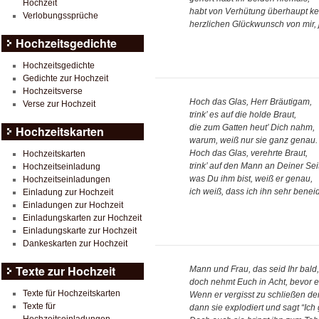
Hochzeit
habt von Verhütung überhaupt k
Verlobungssprüche
herzlichen Glückwunsch von mir, j
Hochzeitsgedichte
Hochzeitsgedichte
Gedichte zur Hochzeit
Hochzeitsverse
Hoch das Glas, Herr Bräutigam,
Verse zur Hochzeit
trink’ es auf die holde Braut,
die zum Gatten heut’ Dich nahm,
Hochzeitskarten
warum, weiß nur sie ganz genau.
Hoch das Glas, verehrte Braut,
Hochzeitskarten
trink’ auf den Mann an Deiner Sei
Hochzeitseinladung
was Du ihm bist, weiß er genau,
Hochzeitseinladungen
ich weiß, dass ich ihn sehr benei
Einladung zur Hochzeit
Einladungen zur Hochzeit
Einladungskarten zur Hochzeit
Einladungskarte zur Hochzeit
Dankeskarten zur Hochzeit
Texte zur Hochzeit
Mann und Frau, das seid Ihr bald,
doch nehmt Euch in Acht, bevor es
Texte für Hochzeitskarten
Wenn er vergisst zu schließen d
Texte für
dann sie explodiert und sagt “Ich 