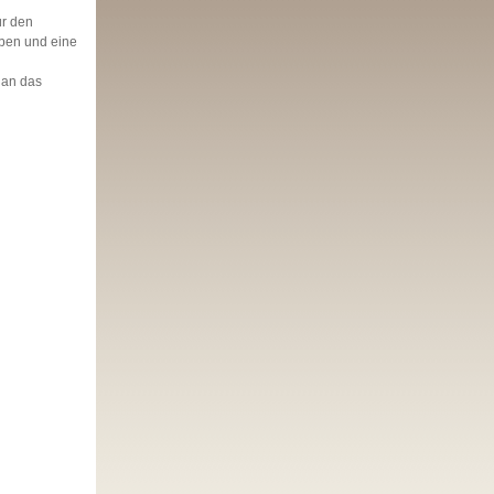
ür den
ben und eine
 an das