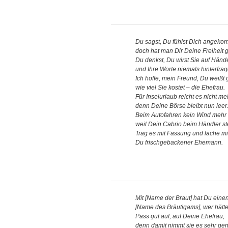
Du sagst, Du fühlst Dich angeko
doch hat man Dir Deine Freihei
Du denkst, Du wirst Sie auf Händ
und Ihre Worte niemals hinterfrag
Ich hoffe, mein Freund, Du weißt
wie viel Sie kostet – die Ehefrau.
Für Inselurlaub reicht es nicht me
denn Deine Börse bleibt nun leer
Beim Autofahren kein Wind mehr 
weil Dein Cabrio beim Händler st
Trag es mit Fassung und lache mi
Du frischgebackener Ehemann.
Mit [Name der Braut] hat Du ein
[Name des Bräutigams], wer hätte
Pass gut auf, auf Deine Ehefrau,
denn damit nimmt sie es sehr ge