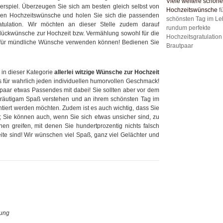
Viele weitere schöne
spiel. Überzeugen Sie sich am besten gleich selbst von
Hochzeitswünsche
f
gen Hochzeitswünsche und holen Sie sich die passenden
schönsten Tag im Le
atulation. Wir möchten an dieser Stelle zudem darauf
rundum perfekte
Glückwünsche zur Hochzeit bzw. Vermählung sowohl für die
Hochzeitsgratulation
ch für mündliche Wünsche verwenden können! Bedienen Sie
Brautpaar
 in dieser Kategorie
allerlei witzige Wünsche zur Hochzeit
 für wahrlich jeden individuellen humorvollen Geschmack!
autpaar etwas Passendes mit dabei! Sie sollten aber vor dem
Bräutigam Spaß verstehen und an ihrem schönsten Tag im
tiert werden möchten. Zudem ist es auch wichtig, dass Sie
; Sie können auch, wenn Sie sich etwas unsicher sind, zu
n greifen, mit denen Sie hundertprozentig nichts falsch
te sind! Wir wünschen viel Spaß, ganz viel Gelächter und
nung