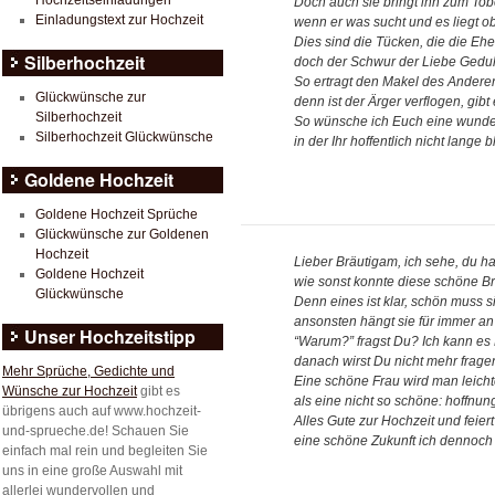
Hochzeitseinladungen
Doch auch sie bringt ihn zum Tob
Einladungstext zur Hochzeit
wenn er was sucht und es liegt o
Dies sind die Tücken, die die Ehe
Silberhochzeit
doch der Schwur der Liebe Gedul
So ertragt den Makel des Anderen
Glückwünsche zur
denn ist der Ärger verflogen, gibt
Silberhochzeit
So wünsche ich Euch eine wunder
Silberhochzeit Glückwünsche
in der Ihr hoffentlich nicht lange b
Goldene Hochzeit
Goldene Hochzeit Sprüche
Glückwünsche zur Goldenen
Hochzeit
Lieber Bräutigam, ich sehe, du ha
Goldene Hochzeit
wie sonst konnte diese schöne Br
Glückwünsche
Denn eines ist klar, schön muss si
ansonsten hängt sie für immer a
Unser Hochzeitstipp
“Warum?” fragst Du? Ich kann es 
danach wirst Du nicht mehr frage
Mehr Sprüche, Gedichte und
Eine schöne Frau wird man leicht
Wünsche zur Hochzeit
gibt es
als eine nicht so schöne: hoffnun
übrigens auch auf www.hochzeit-
Alles Gute zur Hochzeit und feier
und-sprueche.de! Schauen Sie
eine schöne Zukunft ich dennoch 
einfach mal rein und begleiten Sie
uns in eine große Auswahl mit
allerlei wundervollen und