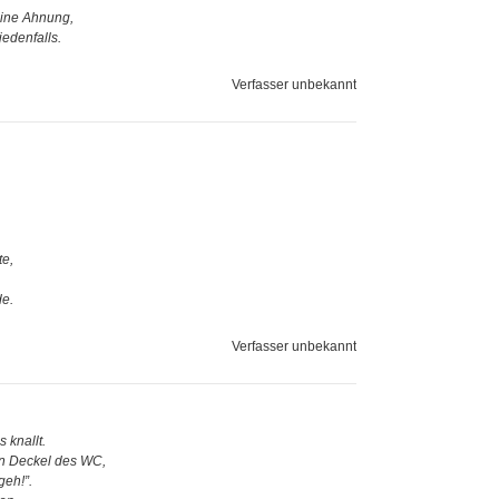
eine Ahnung,
edenfalls.
Verfasser unbekannt
te,
de.
Verfasser unbekannt
 knallt.
en Deckel des WC,
geh!”.