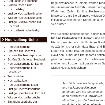
Gratulation zur Hochzeit
Beglückwünschen zu einem wahren Kinder
Glückwünsche zum
der umfassenden Auswahl unserer witzi
Hochzeitstag
Worte und Zeilen für Ihre Hochzeitsgr
Lustige Hochzeitswünsche
hinweisen, dass Sie all unsere witzigen 
Witzige Hochzeitswünsche
textuelle Gestaltung von Karten als au
Lustige Glückwünsche zur
sich einfach…
Hochzeit
Hochzeitswünsche lustig
Wie Sie schon bemerkt haben, gibt es hier
für eine Gratulation mit Humor
– und das
Hochzeitssprüche
Hier ist garantiert auch für Ihr liebes Br
Auswählen sicher sein, dass Braut und 
Hochzeitssprüche
Leben mit Humor bzw. Belustigung konfron
Sprüche zur Hochzeit
exakt den Humor des Brautpaares treffen
Schöne Hochzeitssprüche
ganz normalen witzigen Hochzeitswünsche
Schöne Sprüche zur Hochzeit
machen und trotzdem auf der sicheren Sei
Hochzeitssprüche für Karten
witzige Hochzeitsgesichter!
Hochzeitssprüche fürs
Gästebuch
Trausprüche
Hochzeitszitate
Jetzt ist Schluss mit Junggeselle,
Hochzeitssprüche lustig
und mit Junggesellin auch,
Lustige Hochzeitssprüche
geheiratet wird auf die Schnelle,
Lustige Sprüche zur Hochzeit
denn es wächst ein Babybauch.
Witzige Hochzeitssprüche
Mir scheint, von der Familienpla
Einladungssprüche zur
gehört habt Ihr beiden niemals,