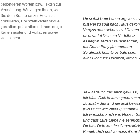
besonderen Worten bzw. Texten zur
Vermählung. Wir zeigen Ihnen, wie
Sie dem Brautpaar zur Hochzeit
Du siehst Dein Leben arg vers
gratulieren, Hochzeitskarten textuell
bist viel zu spät nach Haus gek
gestalten, präsentieren Ihnen fertige
Vergiss ganz schnell mal Deinen 
Kartenmuster und Vorlagen sowie
es erwartet Dich ein Nudelholz,
vieles mehr.
es liegt in zarten Frauenhänden,
die Deine Party jäh beenden.
So ähnlich könnte es bald sein,
alles Liebe zur Hochzeit, armes 
Ja – hätte ich das auch gewusst,
ich hätte Dich ja auch genommen
Zu spät – das wird mir jetzt bewus
jetzt ist mir wer zuvor gekommen!
Ich wünsche Euch von Herzen Gl
und dass Eure Liebe nie zerbricht
Du hast Dein ideales Gegenstüc
Bemüh Dich und vermassel’s nich