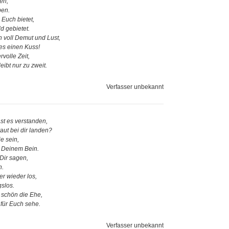
en,
ben.
 Euch bietet,
d gebietet.
 voll Demut und Lust,
 es einen Kuss!
volle Zeit,
leibt nur zu zweit.
Verfasser unbekannt
st es verstanden,
aut bei dir landen?
e sein,
n Deinem Bein.
Dir sagen,
n.
er wieder los,
gslos.
t schön die Ehe,
für Euch sehe.
Verfasser unbekannt