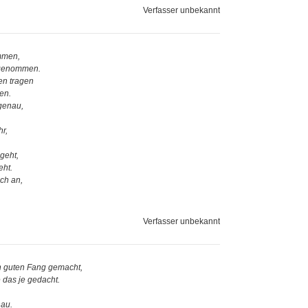
Verfasser unbekannt
mmen,
t genommen.
en tragen
en.
 genau,
hr,
.
geht,
eht.
ch an,
Verfasser unbekannt
en guten Fang gemacht,
 das je gedacht.
nau.