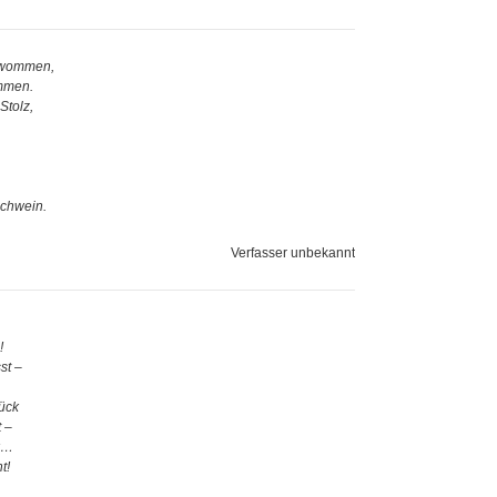
chwommen,
ommen.
Stolz,
Schwein.
Verfasser unbekannt
!
st –
ück
 –
k…
t!