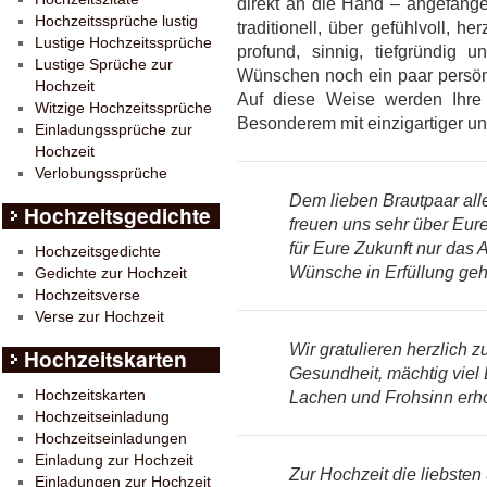
direkt an die Hand – angefange
Hochzeitssprüche lustig
traditionell, über gefühlvoll, her
Lustige Hochzeitssprüche
profund, sinnig, tiefgründig 
Lustige Sprüche zur
Wünschen noch ein paar persönl
Hochzeit
Auf diese Weise werden Ihre
Witzige Hochzeitssprüche
Besonderem mit einzigartiger un
Einladungssprüche zur
Hochzeit
Verlobungssprüche
Dem lieben Brautpaar all
Hochzeitsgedichte
freuen uns sehr über Eu
für Eure Zukunft nur das 
Hochzeitsgedichte
Wünsche in Erfüllung ge
Gedichte zur Hochzeit
Hochzeitsverse
Verse zur Hochzeit
Wir gratulieren herzlich z
Hochzeitskarten
Gesundheit, mächtig viel
Hochzeitskarten
Lachen und Frohsinn erho
Hochzeitseinladung
Hochzeitseinladungen
Einladung zur Hochzeit
Zur Hochzeit die liebste
Einladungen zur Hochzeit