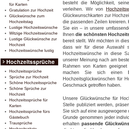
besteht die Möglichkeit, se
für Karten
verleihen. Wir von
Hochzeitsw
Gratulation zur Hochzeit
Glückwunschkarten zur Hochzeit 
Glückwünsche zum
die passenden Zeilen kreieren.
Hochzeitstag
Lustige Hochzeitswünsche
Sie ein – in unsere umfassende
Witzige Hochzeitswünsche
Ihnen
die schönsten Hochzeit
Lustige Glückwünsche zur
bereit stellt. Wir möchten in 
Hochzeit
dass wir für diese Auswahl s
Hochzeitswünsche lustig
Hochzeitswünsche in diese 
unserer Meinung nach am best
Hochzeitssprüche
Rahmen von Karten geeignet 
Hochzeitssprüche
machen Sie sich einen E
Sprüche zur Hochzeit
Hochzeitsglückwünschen für Ho
Schöne Hochzeitssprüche
Geschmack getroffen haben.
Schöne Sprüche zur
Hochzeit
Unsere Glückwünsche für Hoch
Hochzeitssprüche für
Stelle publiziert werden, präsen
Karten
Sie sich auf eine ausgewogene u
Hochzeitssprüche fürs
Grunde genommen jeder indivi
Gästebuch
Trausprüche
erhalten
passende Glückwünsc
Hochzeitszitate